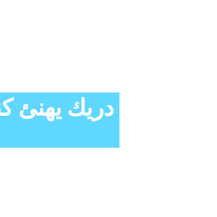
دريك يهنئ كن