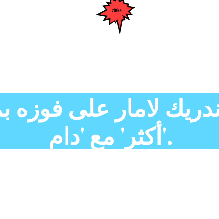
دريك لامار على فوزه بم
أكثر' مع 'دام'.