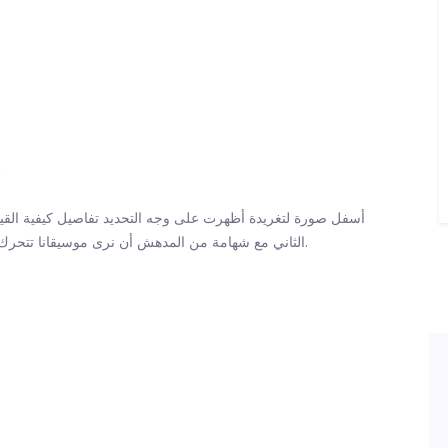
م
علق Drizzy أسفل صورة لتغريدة أظهرت على وجه التحديد تفاصيل كيفية الق
مع شهامة من المدهش أن نرى موسيقانا تتحرك !!! إلى جانب الكثير من الرموز التعبيرية للصلاة لقياس جيد.
الثاني