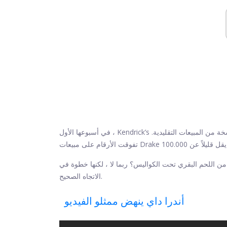
ًا عددًا مذهلاً يبلغ 603000 نسخة ، منها 353000 نسخة من المبيعات التقليدية.
في أسبوعها الأول ، Kendrick’s
ع من اللحم البقري تحت الكواليس؟ ربما لا ، لكنها خطوة في
الاتجاه الصحيح.
أندرا داي ينهض ممثلو الفيديو