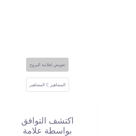
تعويض لعلامة البروج
المشاهير C المشاهير
اكتشف التوافق
بواسطة علامة