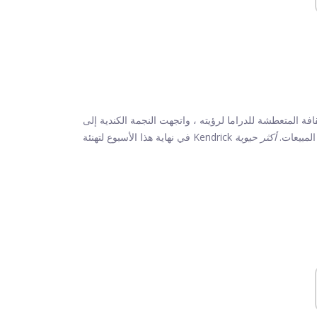
لمتعطشة للدراما لرؤيته ، واتجهت النجمة الكندية إلى Instagram
Kendr بفوزها على المبيعات.