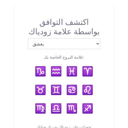
اكتشف التوافق
بواسطة علامة زودياك
علامة البروج الخاصة بك:
حصلت على زودياك شريك حياتك: