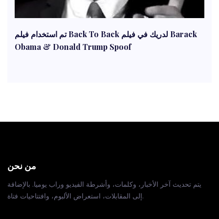
تم استخدام فيلم Back To Back لدريك في فيلم Barack
Obama & Donald Trump Spoof
من نحن
يتم تحديث آخر الأخبار، وكلمات، وأشرطة الفيديو وراب يوميا. بالإضافة
إلى المقابلات، استعراض الألبوم، وافتتاحيات فتاة.