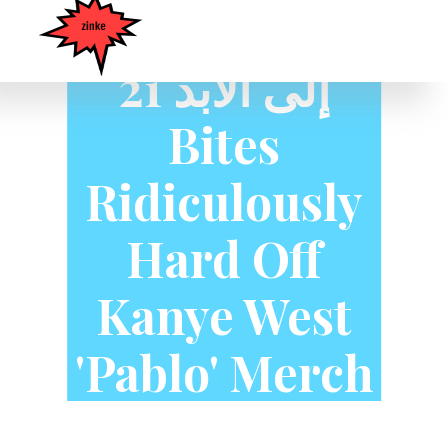
إلى الأبد 21
Bites
Ridiculously
Hard Off
Kanye West
'Pablo' Merch