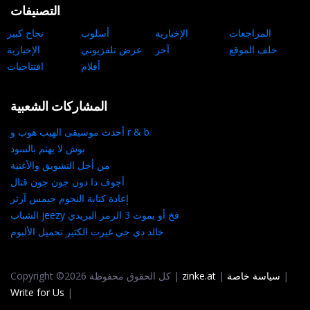
التصنيفات
المراجعات
الإخبارية
أسلوب
نجاح كبير
خلف الموقع
آخر
عرض تلفزيوني
الإخبارية
أفلام
افتتاحيات
المشاركات الشعبية
أحدث موسيقى الهيب هوب و r & b
بوش لا يهتم بالسود
من أجل التشويق والأغنية
أجوف دا دون جون جون قتال
إعادة كتابة النجوم جيمس آرثر
الشباب jeezy فخ أو يموت 3 الرمز البريدي
خالد دي جي غيرت الكثير تحميل الألبوم
|
سياسة خاصة
|
zinke.at
Copyright ©2026 كل الحقوق محفوظة |
Write for Us
|