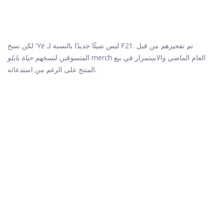
لكن نسخ 'Ye ليس شيئًا جديدًا بالنسبة لـ F21. تم تفجيرهم من قبل
merch العام الماضي والاستمرار في بيع
المتسوقين لنسخهم
حياة بابلو
المنتج على الرغم من استدعائه.