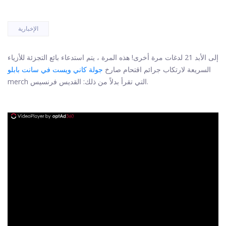
الإخبارية
إلى الأبد 21 لدغات مرة أخرى! هذه المرة ، يتم استدعاء بائع التجزئة للأزياء
السريعة لارتكاب جرائم اقتحام صارخ
جولة كاني ويست في سانت بابلو
merch التي تقرأ بدلاً من ذلك: القديس فرنسيس.
ad