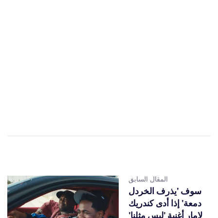
المقال السابق
سوف 'يذرف الخردل
دمعة' إذا أدى كندريك
لامار أغنية 'ليس مثلنا'