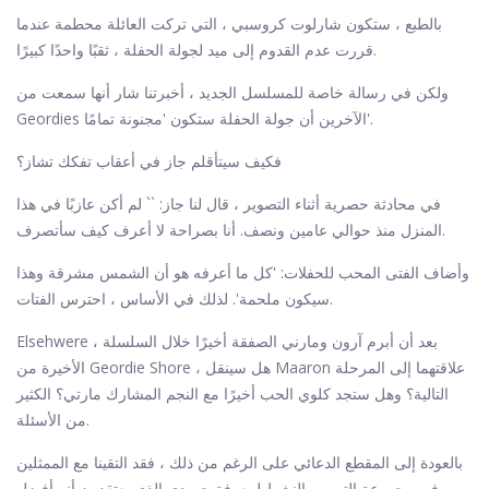
بالطبع ، ستكون شارلوت كروسبي ، التي تركت العائلة محطمة عندما
قررت عدم القدوم إلى ميد لجولة الحفلة ، ثقبًا واحدًا كبيرًا.
ولكن في رسالة خاصة للمسلسل الجديد ، أخبرتنا شار أنها سمعت من
Geordies الآخرين أن جولة الحفلة ستكون 'مجنونة تمامًا'.
فكيف سيتأقلم جاز في أعقاب تفكك تشاز؟
في محادثة حصرية أثناء التصوير ، قال لنا جاز: `` لم أكن عازبًا في هذا
المنزل منذ حوالي عامين ونصف. أنا بصراحة لا أعرف كيف سأتصرف.
وأضاف الفتى المحب للحفلات: 'كل ما أعرفه هو أن الشمس مشرقة وهذا
سيكون ملحمة'. لذلك في الأساس ، احترس الفتات.
Elsehwere ، بعد أن أبرم آرون ومارني الصفقة أخيرًا خلال السلسلة
الأخيرة من Geordie Shore ، هل سينقل Maaron علاقتهما إلى المرحلة
التالية؟ وهل ستجد كلوي الحب أخيرًا مع النجم المشارك مارتي؟ الكثير
من الأسئلة.
بالعودة إلى المقطع الدعائي على الرغم من ذلك ، فقد التقينا مع الممثلين
في مجموعة التصوير النشط لمعرفة جوردي الذي يعتقدون أنه أفضل