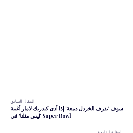
المقال السابق
سوف 'يذرف الخردل دمعة' إذا أدى كندريك لامار أغنية
'ليس مثلنا' في Super Bowl
المقالة القادمة