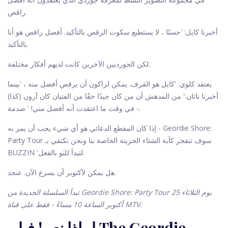
راقص.
أخبرنا كايل: 'حسنًا ، لا يستطيع سكوت الرقص بالتأكيد. أفضل راقص هو أنا
بالتأكيد.
لكن الجورديين الآخرين كانت لديهم أفكار مختلفة.
يعتقد كلوي: 'كايل هو القرف. يمكن لراكون أن يرقص أفضل منه ، 'بينما
أخبرنا ناثان:' من المدهش أن من كان جيدًا حقًا من الفتيان كان آرون (كذا)
- في وقت ما اعتقدت أنه أفضل مني! ' صدمة.
إذا كان المقطع الدعائي هو أي شيء يجب أن يمر به - Geordie Shore:
Party Tour سوف تنفجر كآبة الشتاء الحزينة الخاصة بنا ونحن نكتفي بـ
BUZZIN 'لتبدأ للتو بالفعل.
هل يمكن لأكتوبر أن يسرع الآن. عنجد.
تبدأ السلسلة الجديدة من Geordie Shore: Party Tour يوم الثلاثاء 25
أكتوبر الساعة 10 مساءً - فقط على قناة MTV.
لماذا نعم! فيلم The Geordie