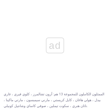
ad
الممثلون الكاملون للمجموعة 13 هم: آرون تشالمرز ، كلوي فيري ، غاري
بيدل ، هولي هاغان ، كايل كريستي ، مارني سيمبسون ، مارتي ماكينا ،
ناثان هنري ، سكوت تيملين ، صوفي كاساي وشانتيل كونيلي.