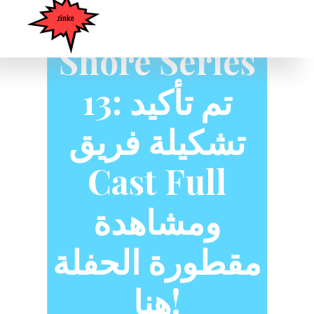
Geordie
Shore Series
13: تم تأكيد
تشكيلة فريق
Cast Full
ومشاهدة
مقطورة الحفلة
هنا!