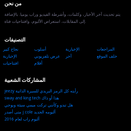
من نحن
يتم تحديث آخر الأخبار، وكلمات، وأشرطة الفيديو وراب يوميا. بالإضافة
إلى المقابلات، استعراض الألبوم، وافتتاحيات فتاة.
التصنيفات
المراجعات
الإخبارية
أسلوب
نجاح كبير
خلف الموقع
آخر
عرض تلفزيوني
الإخبارية
أفلام
افتتاحيات
المشاركات الشعبية
jeezy رأيته كل الرمز البريدي للسيرة الذاتية
sway and king tech هذا أو ذاك
هل تبدو وكأنني تركت ميمي سيئة وبوجي
متى أصدر j cole ألبومه الجديد
ألبوم راب لعام 2016