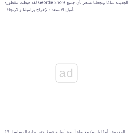
لقد هبطت مقطورة Geordie Shore الجديدة تمامًا وتجعلنا نشعر بأن جميع
أنواع الاستعداد لإخراج براميلنا والارتجاف.
ad
مع بقاء أربعة أسابيع فقط حتى بداية المسلسل 13 (المعروف أيضًا باسم