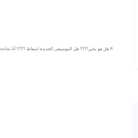
قام J Cole بحذف كل صورة على Instagram. هل هو بخير؟؟؟؟ هل الموسيقى الجديدة اسقاط ؟؟؟؟ أنا بحاجة إلى إجابات !!!