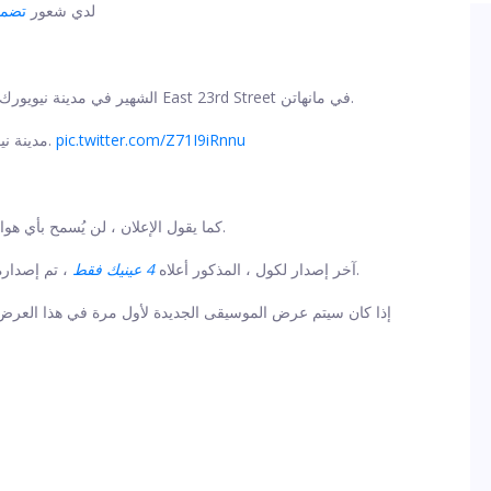
لدي شعور
تضمي
كما اتضح ، يحتل كول مسرح Gramercy الشهير في مدينة نيويورك ، الواقع في 127 East 23rd Street في مانهاتن.
pic.twitter.com/Z71I9iRnnu
مدينة نيويورك. ياتى عبر. ساعتان من الآن. الخدمة بأسبقية الوصول.
كما يقول الإعلان ، لن يُسمح بأي هواتف أو كاميرات أو حقائب ، ولا يوجد ضيف أو قائمة صحفية.
بعد فترة وجيزة.
آخر إصدار لكول ، المذكور أعلاه
4 عينيك فقط
، تم إصداره ف
إذا كان سيتم عرض الموسيقى الجديدة لأول مرة في هذا العرض ال