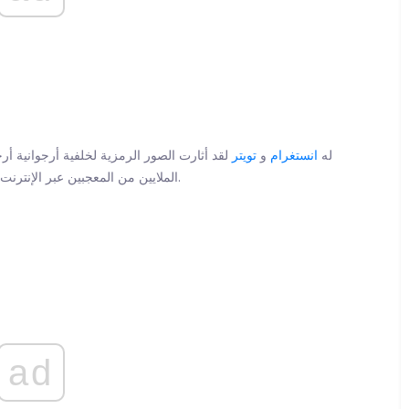
لذلك عندما غير رئيس Dreamville honcho له
انستغرام
و
تويتر
لقد أثارت الصور الرمزية لخلفية أرجوانية أر
الملايين من المعجبين عبر الإنترنت الذين اعتقدوا أنه كان على وشك التخلي عن مشروع جديد.
ad