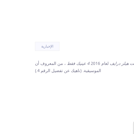
الإخبارية
لعام 2016
4 عينيك فقط
، من المعروف أن J. Cole كان غامضًا إلى حد ما بشأن عروضه
الموسيقية. (ناهيك عن تفضيل الرقم 4.)