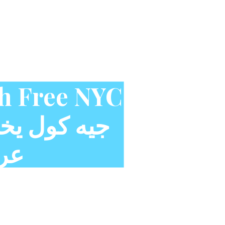
th Free NYC
عرض