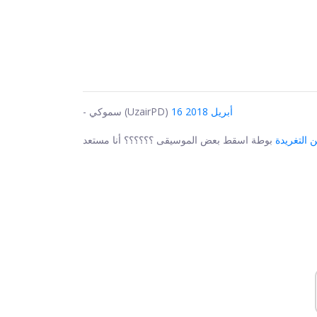
16 أبريل 2018
- سموكي (UzairPD)
 التغريدة
بوطة اسقط بعض الموسيقى ؟؟؟؟؟؟ أنا مستعد