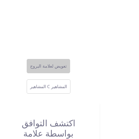
تعويض لعلامة البروج
المشاهير C المشاهير
اكتشف التوافق
بواسطة علامة