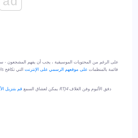
ad
على الرغم من المحتويات الموسيقية ، يجب أن يفهم المشجعون - سوا
بالاضطرابات التي تعم البلاد بأسرها. قدمت Run The Jewels قائمة بالمنظمات
على موقعهم الرسمي على الإنترنت
التي تكافح
دفق الألبوم وفن الغلاف
RTJ4
. بالنسبة لأي شخص آخر ، تحقق أدناه من أجل
يمكن لعشاق السمع
قم بتنزيل الأ