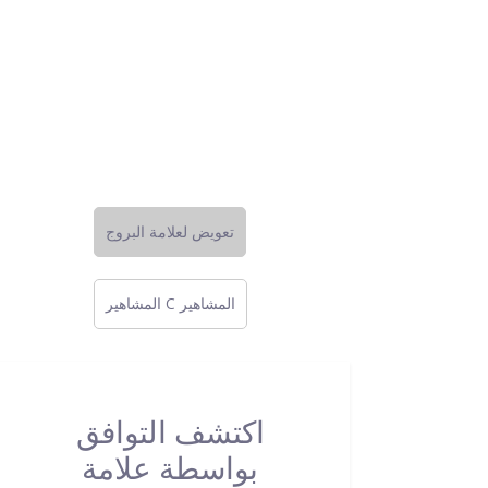
تعويض لعلامة البروج
المشاهير C المشاهير
اكتشف التوافق
بواسطة علامة