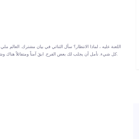
اللعنة عليه ، لماذا الانتظار؟ سأل الثنائي في بيان مشترك. العالم مليء 
كل شيء. نأمل أن يجلب لك بعض الفرح. ابقَ آمناً ومتفائلاً هناك وشكرًا لك لمنح صديقين الفرصة ليُسمع صوتك ويفعل ما يحبه.