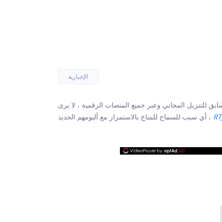
الإخبارية
لمجاني وعبر جميع المنصات الرقمية ، لا يرى Run The Jewels’s Killer Mike و El-P
RT
أي سبب للسماح للمناخ بالاستمرار مع ألبومهم الجديد ،