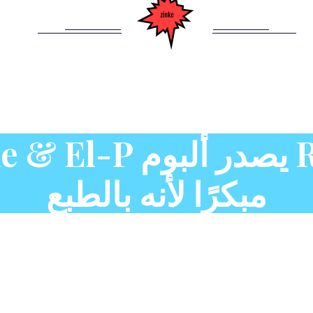
Killer Mike & El-P ي
مبكرًا لأنه بالطبع