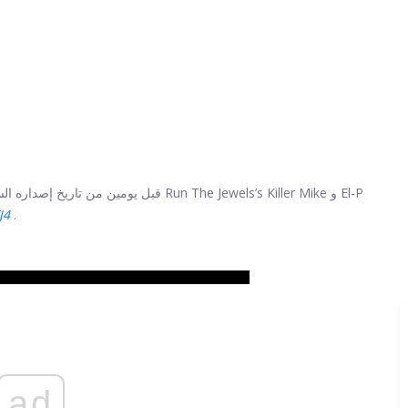
قبل يومين من تاريخ إصداره السابق للتنزيل ا
J4
.
ad