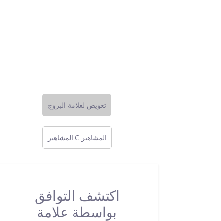
تعويض لعلامة البروج
المشاهير C المشاهير
اكتشف التوافق
بواسطة علامة