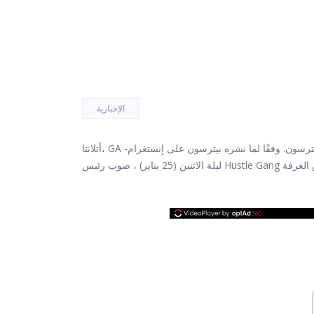
الإخبارية
رسون. وفقًا لما نشره بيترسون على إنستغرام
أتلانتا، GA -