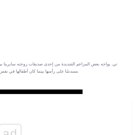
تي. يواجه بعض المزاعم الشديدة من إحدى صديقات زوجته سابرينا بيت
ليلة الاثنين (25 يناير) ، صوب رئيس Hustle Gang مسدسًا على رأسها بينما كان أطفالها في نفس الغرفة.
ad