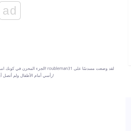
ad
الجزء المحزن في كونك امرأة وأن تكون 
رأسي أمام الأطفال ولم أتصل أبدًا بالشرطة عليك! لكن لسنوات رسمتني على أنني الشرير!