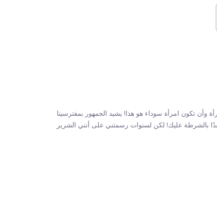
امرأة سوداء هو هذا! يشيد الجمهور بمفترسينا! roubleman31 لقد وضعت مسدسًا على