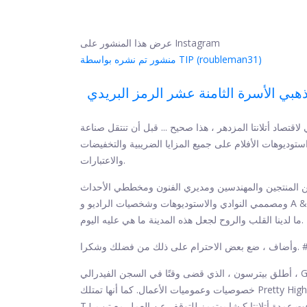
عرض هذا المنشور على Instagram
منشور تم نشره بواسطة TIP (roubleman31)
لذهبي الأسرة الثامنة عشر الرمز البريدي
تصاد أتلانتا المزدهر ، هذا صحيح ... قبل أن تنتقل صناعة
ل استوديوهات الأفلام على جميع المزايا الضريبية والتخفيضات
والاعتبارات.
من المنتجين والمهندسين ومديري الفنون ومخططي الأحداث
ومصممي النوادي والاستوديوهات وشخصيات الراديو و A & Rs و DJ's والراقصين والمروجين وأصحاب النوادي الذين وضعوا كل
ما لدينا القلب والروح لجعل هذه المدينة ما هي عليه اليوم.
Dont.
أطلق بيترسون ، الذي قضى وقتًا في السجن الفيدرالي ، GirlPower Holdings في عام 2019 ، وهو مكان تتعلم فيه النساء
خصوصيات وعموميات الأعمال. كما أنها تمتلك Pretty High ، أحد خطوط الحشيش القليلة التي تملكها امرأة سوداء. قرب نهاية