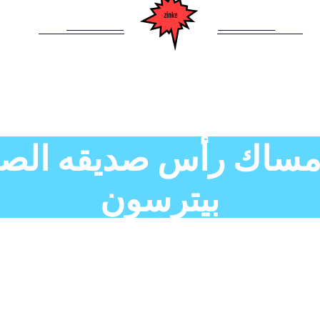
إمساك رأس صديقه الصغي
بيترسون