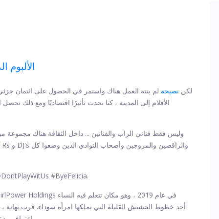
الألبوم ا
لكن
نصيحة
لم ينته العمل هناك واستمر في الحصول على ائتمان جزئي لاق
الأفلام إلى المدينة ، كنا نحدث تأثيرًا اقتصاديًا ومع ذلك تحص
وليس فقط فناني الراب والفنانين ... داخل الثقافة هناك مجموعة 
وأضاف ، ضع بعض الاحترام على ذلك من فضلك وشكرا. #PlayWitUs #ByeFelicia
T.I. اعتراف ، دعت عمدة أتلانتا كيشا بوتومز للتوقف عن العمل مع تيب.