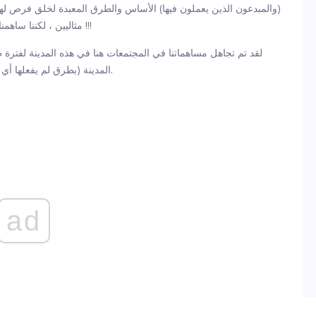
(والمبدعون الذين يعملون فيها) الأساس والطرق المعبدة لخلق فرص لهذه ال
مثاليين ، لكننا ساهمنا في ثقافة هذه المدينة ونموها الاقتصادي باستمرار ... لعقود !!!
لقد تم تجاهل مساهماتنا في المجتمعات هنا في هذه المدينة لفترة 
المدينة (بطرق لم يفعلها أي شخص آخر في السياسة) حتى قبل أن تجدنا هوليوود جذابة.
ad