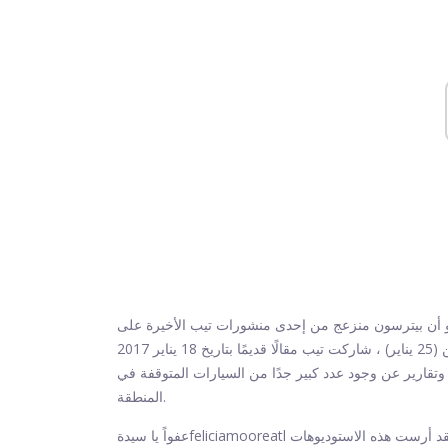
ن بيترسون منزعج من إحدى منشورات تيب الأخيرة على Instagram والتي انتقد فيها عضوة مجلس أتلانتا فيليسيا مور
لمحاولتها فرض قيود على استوديوهات التسجيل الجديدة. في يوم الاثنين (25 يناير) ، شاركت تيب مقالًا قديمًا بتاريخ 18 يناير 2017
تقارير عن وجود عدد كبير جدًا من السيارات المتوقفة في
المنطقة.
عفواً يا سيدةfeliciamooreatl لكن ... ثقافتنا تدير هذه المدينة سيدتي ، لقد علق على المنشور. لقد أرست هذه الاستوديوهات