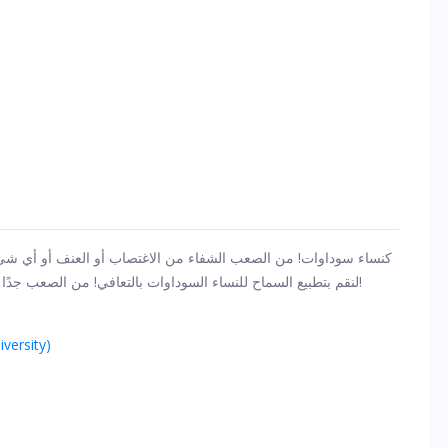
كنساء سوداوات! من الصعب الشفاء من الاغتصاب أو العنف أو أي شي
لنقم بتطبيع السماح للنساء السوداوات بالتعافي! من الصعب جدًا أن تكون ضحية الاغتصاب والتلوين حسب سبب حدوث ذلك!
منشور تم نشره