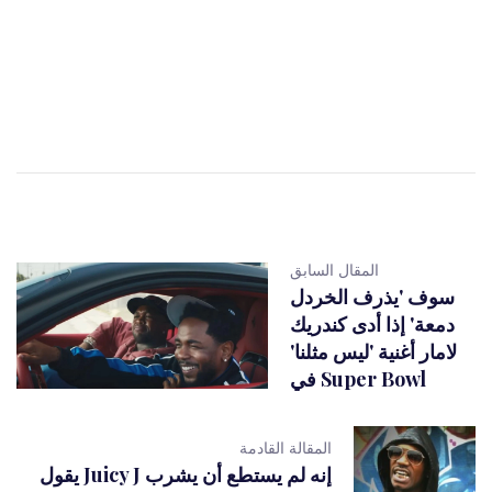
المقال السابق
سوف 'يذرف الخردل
دمعة' إذا أدى كندريك
لامار أغنية 'ليس مثلنا'
في Super Bowl
المقالة القادمة
يقول Juicy J إنه لم يستطع أن يشرب