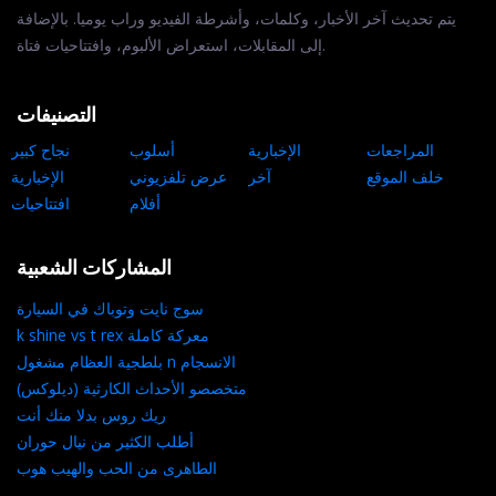
يتم تحديث آخر الأخبار، وكلمات، وأشرطة الفيديو وراب يوميا. بالإضافة
إلى المقابلات، استعراض الألبوم، وافتتاحيات فتاة.
التصنيفات
المراجعات
الإخبارية
أسلوب
نجاح كبير
خلف الموقع
آخر
عرض تلفزيوني
الإخبارية
أفلام
افتتاحيات
المشاركات الشعبية
سوج نايت وتوباك في السيارة
k shine vs t rex معركة كاملة
بلطجية العظام مشغول n الانسجام
متخصصو الأحداث الكارثية (ديلوكس)
ريك روس بدلا منك أنت
أطلب الكثير من نيال حوران
الطاهرى من الحب والهيب هوب