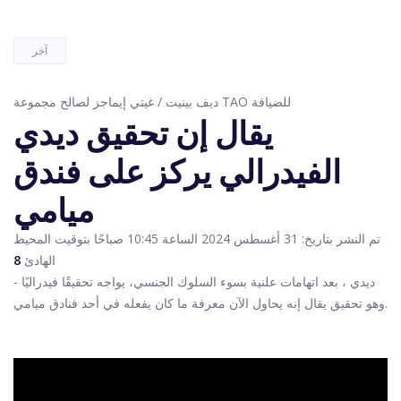
آخر
ديف بينيت / غيتي إيماجز لصالح مجموعة TAO للضيافة
يقال إن تحقيق ديدي
الفيدرالي يركز على فندق
ميامي
تم النشر بتاريخ: 31 أغسطس 2024 الساعة 10:45 صباحًا بتوقيت المحيط
الهادئ
8
ديدي ، بعد اتهامات علنية بسوء السلوك الجنسي، يواجه تحقيقًا فيدراليًا -
وهو تحقيق يقال إنه يحاول الآن معرفة ما كان يفعله في أحد فنادق ميامي.