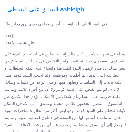
السابق على الشاطئ Ashleigh
في اليوم التالي للمداهمات، أصدر محامي ديدي آرون داير بيانًا.
إعلان
جارٍ تحميل الإعلان...
وجاء في نصها: “بالأمس، كان هناك إفراط صارخ في استخدام القوة على
المستوى العسكري حيث تم تنفيذ أوامر التفتيش في مساكن السيد كومز.
ليس هناك أي مبرر لإظهار القوة المفرطة والعداء الذي أبدته السلطات أو
الطريقة التي عومل بها أطفاله وموظفيه. ولم يُحتجز السيد كومز قط،
لكنه تحدث إلى السلطات وتعاون معها. وعلى الرغم من تكهنات وسائل
الإعلام، لم يتم القبض على السيد كومز ولا أي من أفراد عائلته ولم يتم
تقييد قدرتهم على السفر بأي شكل من الأشكال. يؤدي هذا الكمين غير
المسبوق - المقترن بحضور إعلامي متقدم ومنسق - إلى الاندفاع المبكر
لأوانه للحكم على السيد كومز، وهو ليس أكثر من مطاردة ساحرات مبنية
على اتهامات لا أساس لها من الصحة في دعاوى قضائية مدنية. ولم يتم
التوصل إلى أي مسؤولية جنائية أو مدنية عن أي من هذه الادعاءات. السيد
كومز بريء وسيواصل النضال كل يوم لتبرئة اسمه”.