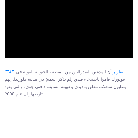
ad
التقارير
أن المدعين الفيدراليين من المنطقة الجنوبية القوية في
TMZ
نيويورك قاموا باستدعاء فندق (لم يذكر اسمه) في مدينة فلوريدا. إنهم
يطلبون سجلات تتعلق بـ ديدي وحبيبته السابقة دافني جوي، والتي يعود
تاريخها إلى عام 2008.